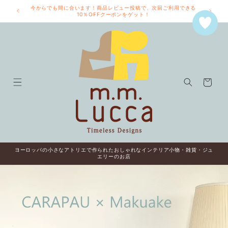
コンテ
今からでも間に合います！商品レビュー投稿で、次回ご利用できる
ンツに
10％OFFクーポンをゲット！
進む
カ
ー
ト
ヨーロッパの小さなアトリエで作られたおしゃれなインテリア小物・雑貨・ジュ
エリーのお店