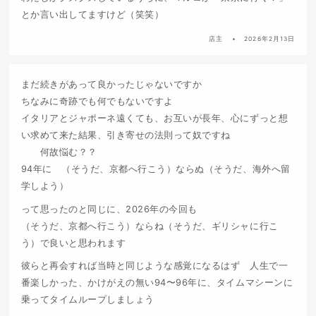
とか言い出してますけど（笑笑）
店主
2026年2月13日
まだ続きがあって良かったじゃないですか
ちなみに奇跡でも何でもないですよ
イタリアとジャポーネ遠くても、お互いが長年、心にずっと想
い求めて来た結果、引き寄せの法則って奴ですね
何故悩む？？
94年に （そうだ、京都へ行こう）ならぬ（そうだ、海外へ留
学しよう）
って思ったのと同じに、2026年の今回も
（そうだ、京都へ行こう）ならね（そうだ、ギリシャに行こ
う）で良いと思われます
彼らと再会すれば当時と同じような感覚になるはず 人生で一
番楽しかった、かけがえの無い94〜96年に、タイムマシーンに
乗ってタイムループしましょう