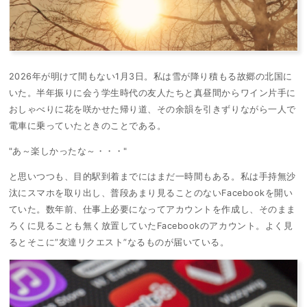
2026年が明けて間もない1月3日。私は雪が降り積もる故郷の北国に
いた。半年振りに会う学生時代の友人たちと真昼間からワイン片手に
おしゃべりに花を咲かせた帰り道、その余韻を引きずりながら一人で
電車に乗っていたときのことである。
"あ～楽しかったな～・・・"
と思いつつも、目的駅到着までにはまだ一時間もある。私は手持無沙
汰にスマホを取り出し、普段あまり見ることのないFacebookを開い
ていた。数年前、仕事上必要になってアカウントを作成し、そのまま
ろくに見ることも無く放置していたFacebookのアカウント。よく見
るとそこに”友達リクエスト”なるものが届いている。