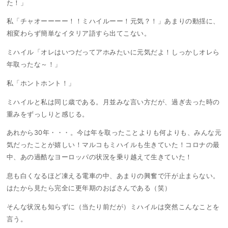
た！」
私「チャオーーーー！！ミハイルーー！元気？！」あまりの動揺に、
相変わらず簡単なイタリア語すら出てこない。
ミハイル「オレはいつだってアホみたいに元気だよ！しっかしオレら
年取ったな～！」
私「ホントホント！」
ミハイルと私は同じ歳である。月並みな言い方だが、過ぎ去った時の
重みをずっしりと感じる。
あれから30年・・・。今は年を取ったことよりも何よりも、みんな元
気だったことが嬉しい！マルコもミハイルも生きていた！コロナの最
中、あの過酷なヨーロッパの状況を乗り越えて生きていた！
息も白くなるほど凍える電車の中、あまりの興奮で汗が止まらない。
はたから見たら完全に更年期のおばさんである（笑）
そんな状況も知らずに（当たり前だが）ミハイルは突然こんなことを
言う。