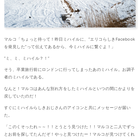
マルコ「ちょっと待って！昨日ミハイルに、”エリコらしきFacebook
を発見した”って伝えてあるから、今ミハイルに繋ぐよ！」
”ミ、ミ、ミハイル？！”
そう、卒業旅行前にロンドンに行ってしまったあのミハイル。お調子
者のミハイルである。
なんと！マルコはあんな別れ方をしたミハイルといつの間にかよりを
戻していたのだ！
すぐにミハイルらしきおじさんのアイコンと共にメッセージが届い
た。
「このくそったれ～～！！とうとう見つけた！！マルコと二人でずっ
とお前を探してたんだぞ！やっと見つけたー！マルコが見つけてくれ