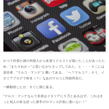
かつて何度か謎の外国人から友達リクエストが届いたことがあったた
め、”またそれか～”と思いながらタップしてみた。と・・・そこには
送信者、”マルコ・マンナ”と書いてある。「へ？マルコ？」そう、イ
タリアブログで有名（？）なあのマルコと同姓同名だ。
一瞬動揺したが、すぐに我に返る。
”マルコ・マンナなんて名前はイタリアに５万とあるはず。これはき
っと知人の名を語った新手のロマンス詐欺に違いない！”