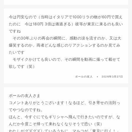
今は円安なので（当時はイタリアで1000リラの物が60円で買え
たのに 今は180円 3倍は痛過ぎる）彼等が東京に来るのも良い
ですね
その30年ぶりの再会の瞬間に、感動の涙を流すのか、又は大
爆笑するのか、両者どんな感じのリアクションするのか見てみ
たいです
モザイクかけても良いので、その瞬間を動画に撮って載せて
欲しです（笑）
ポールの友人
2026年3月27日
ポールの友人さま
コメントありがとうございます！なるほど、引き寄せの法則っ
てやつなのですね。
ほんと、今すぐにでもギリシャへ飛んで行きたいのですが、な
んだか今度こそ帰って来れなくなりそうで恐い（笑）
わたしがグズグズしているうちに、マルコが「東京に行く！」