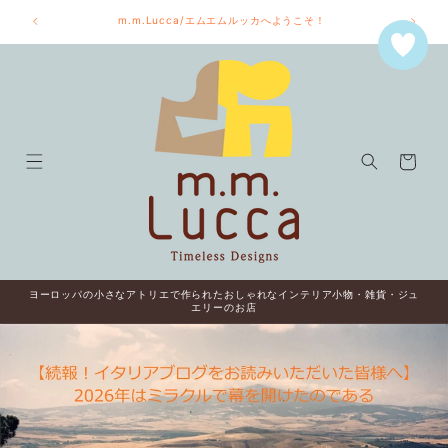
コンテ
今からでも間に合います！商品レビュー投稿で、次回ご利用できる
ンツに
10％OFFクーポンをゲット！
進む
カ
ー
ト
ヨーロッパの小さなアトリエで作られたおしゃれなインテリア小物・雑貨・ジュ
エリーのお店