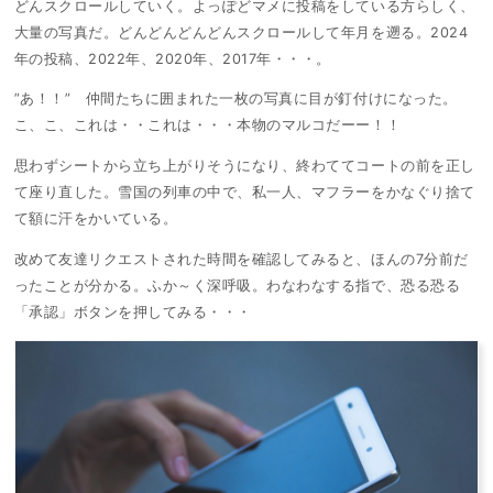
どんスクロールしていく。よっぽどマメに投稿をしている方らしく、
大量の写真だ。どんどんどんどんスクロールして年月を遡る。2024
年の投稿、2022年、2020年、2017年・・・。
”あ！！” 仲間たちに囲まれた一枚の写真に目が釘付けになった。
こ、こ、これは・・これは・・・本物のマルコだーー！！
思わずシートから立ち上がりそうになり、終わててコートの前を正し
て座り直した。雪国の列車の中で、私一人、マフラーをかなぐり捨て
て額に汗をかいている。
改めて友達リクエストされた時間を確認してみると、ほんの7分前だ
ったことが分かる。ふか～く深呼吸。わなわなする指で、恐る恐る
「承認」ボタンを押してみる・・・